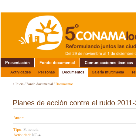
Presentación
Fondo documental
Comunicaciones técnicas
Actividades
Personas
Documentos
Galería multimedia
T
Alrededor del Encuentro
>
Inicio
/
Fondo documental
/
Documentos
Planes de acción contra el ruido 2011
Autor:
Tipo:
Ponencia
Actividad:
NC-4