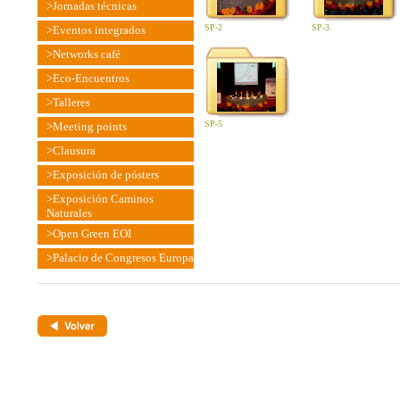
>Jornadas técnicas
SP-2
SP-3
>Eventos integrados
>Networks café
>Eco-Encuentros
>Talleres
SP-5
>Meeting points
>Clausura
>Exposición de pósters
>Exposición Caminos
Naturales
>Open Green EOI
>Palacio de Congresos Europa