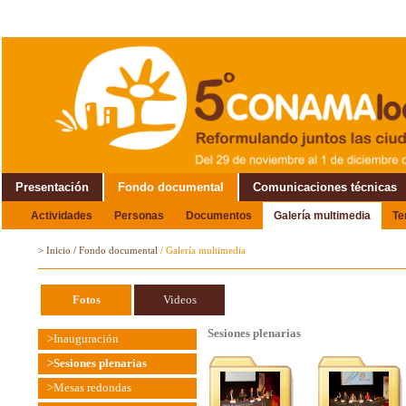
Presentación
Fondo documental
Comunicaciones técnicas
Actividades
Personas
Documentos
Galería multimedia
T
Alrededor del Encuentro
>
Inicio
/
Fondo documental
/
Galería multimedia
Fotos
Videos
Sesiones plenarias
>Inauguración
>Sesiones plenarias
>Mesas redondas