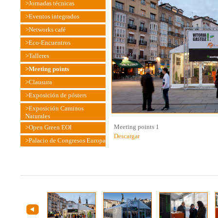
>Jornadas técnicas
>Eventos integrados
>Networks café
>Eco-Encuentros
>Talleres
>Meeting points
>Clausura
>Exposición de pósters
>Exposición Caminos
Naturales
Meeting points 1
>Open Green EOI
Descargar
>Palacio de Congresos Europa