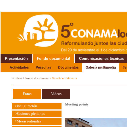
Presentación
Fondo documental
Comunicaciones técnicas
Actividades
Personas
Documentos
Galería multimedia
T
Alrededor del Encuentro
>
Inicio
/
Fondo documental
/
Galería multimedia
Fotos
Videos
Meeting points
>Inauguración
>Sesiones plenarias
>Mesas redondas