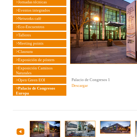
>Jornadas técnicas
>Eventos integrados
>Networks café
>Eco-Encuentros
>Talleres
>Meeting points
>Clausura
>Exposición de pósters
>Exposición Caminos
Naturales
Palacio de Congresos 1
>Open Green EOI
Descargar
>Palacio de Congresos
Europa