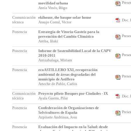
Prese
movilidad urbana
Antía Vinós, Iñigo
Comunicación
ekihouse, the basque solar house
Doc. 
técnica
Araujo Corral, Victor
Ponencia
Estrategia de Vitoria-Gasteiz para la
Prese
prevención del Cambio Climático
Arriba, Iñaki
Ponencia
Informe de Sostenibilidad Local de la CAPV
Prese
2010-2011
Arrizabalaga, Miriam
Ponencia
ecoASTILLERO XXI, recuperación
ambiental de áreas degradadas del
Prese
municipio de Astillero
Arteche de Pablo, Carlos
Comunicación
Proyecto piloto Bosques por Ciudades - IX
Doc. 
técnica
Ayala Guerra, Pilar
Ponencia
Confederación de Organizaciones de
Prese
Selvicultores de España
Azpitarte Andrinua, Josu
Ponencia
Evaluación del Impacto en la Salud: desde