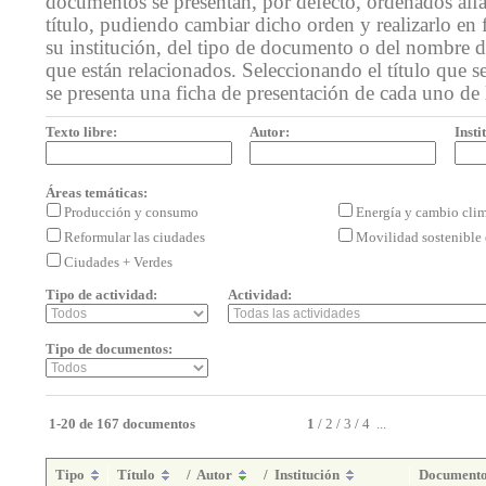
documentos se presentan, por defecto, ordenados alf
título, pudiendo cambiar dicho orden y realizarlo en 
su institución, del tipo de documento o del nombre de
que están relacionados. Seleccionando el título que se
se presenta una ficha de presentación de cada uno de
Texto libre:
Autor:
Insti
Áreas temáticas:
Producción y consumo
Energía y cambio cli
Reformular las ciudades
Movilidad sostenible 
Ciudades + Verdes
Tipo de actividad:
Actividad:
Tipo de documentos:
1-20 de 167 documentos
1
/
2
/
3
/
4
...
Tipo
Título
/
Autor
/
Institución
Document