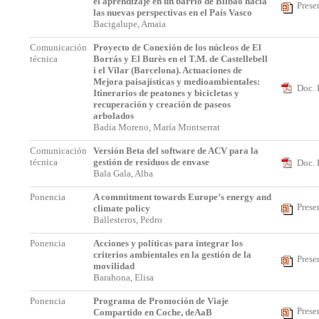
el aprendizaje en un barrio de Bilbao hacia
Prese
las nuevas perspectivas en el País Vasco
Bacigalupe, Amaia
Comunicación
Proyecto de Conexión de los núcleos de El
técnica
Borrás y El Burès en el T.M. de Castellebell
i el Vilar (Barcelona). Actuaciones de
Mejora paisajísticas y medioambientales:
Doc. 
Itinerarios de peatones y bicicletas y
recuperación y creación de paseos
arbolados
Badia Moreno, María Montserrat
Comunicación
Versión Beta del software de ACV para la
técnica
gestión de residuos de envase
Doc. 
Bala Gala, Alba
Ponencia
A commitment towards Europe’s energy and
Prese
climate policy
Ballesteros, Pedro
Ponencia
Acciones y políticas para integrar los
criterios ambientales en la gestión de la
Prese
movilidad
Barahona, Elisa
Ponencia
Programa de Promoción de Viaje
Prese
Compartido en Coche, deAaB