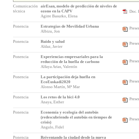
Comunicación
airEsan, modelo de predicción de niveles de
técnica
ozono en la CAPV
Doc. 
Agirre Basurko, Elena
Ponencia
Estrategias de Movilidad Urbana
Prese
Albizu, Jon
Ponencia
Ruido y salud
Prese
Aldaz, Javier
Ponencia
Experiencias empresariales para la
Prese
reducción de la huella de carbono
Alfaya Arias, Valentín
Ponencia
La participación deja huella en
Prese
EcoEuskadi2020
Alonso Martín, Mª Mar
Ponencia
Los retos de la bici 4.0
Prese
Anaya, Esther
Ponencia
Economía y ecología del autobús
(redescubriendo el autobús en tiempos de
Prese
crisis)
Angulo, Fidel
Ponencia
Reiventando la ciudad desde la nueva