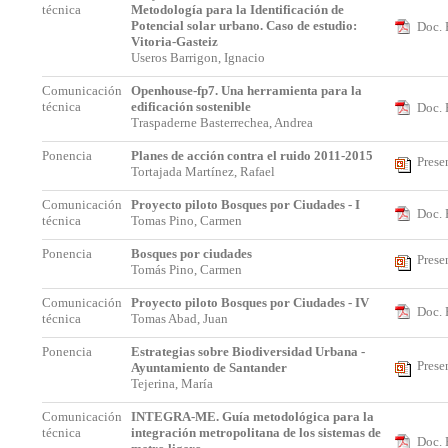
técnica
Metodología para la Identificación de
Potencial solar urbano. Caso de estudio:
Doc. 
Vitoria-Gasteiz
Useros Barrigon, Ignacio
Comunicación
Openhouse-fp7. Una herramienta para la
técnica
edificación sostenible
Doc. 
Traspaderne Basterrechea, Andrea
Ponencia
Planes de acción contra el ruido 2011-2015
Prese
Tortajada Martínez, Rafael
Comunicación
Proyecto piloto Bosques por Ciudades - I
Doc. 
técnica
Tomas Pino, Carmen
Ponencia
Bosques por ciudades
Prese
Tomás Pino, Carmen
Comunicación
Proyecto piloto Bosques por Ciudades - IV
Doc. 
técnica
Tomas Abad, Juan
Ponencia
Estrategias sobre Biodiversidad Urbana -
Prese
Ayuntamiento de Santander
Tejerina, María
Comunicación
INTEGRA-ME. Guía metodológica para la
técnica
integración metropolitana de los sistemas de
Doc. 