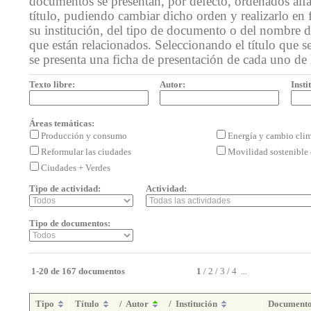
documentos se presentan, por defecto, ordenados alf
título, pudiendo cambiar dicho orden y realizarlo en 
su institución, del tipo de documento o del nombre de
que están relacionados. Seleccionando el título que se
se presenta una ficha de presentación de cada uno de
Texto libre:
Autor:
Insti
Áreas temáticas:
Producción y consumo
Energía y cambio cli
Reformular las ciudades
Movilidad sostenible 
Ciudades + Verdes
Tipo de actividad:
Actividad:
Tipo de documentos:
1-20 de 167 documentos
1
/
2
/
3
/
4
...
Tipo
Título
/
Autor
/
Institución
Document