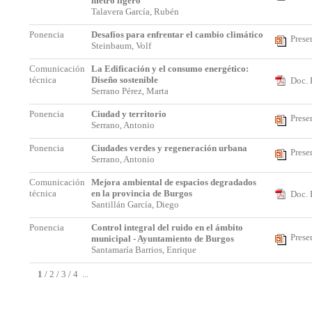
metro ligero
Talavera García, Rubén
Ponencia
Desafíos para enfrentar el cambio climático
Prese
Steinbaum, Volf
Comunicación
La Edificación y el consumo energético:
técnica
Diseño sostenible
Doc. 
Serrano Pérez, Marta
Ponencia
Ciudad y territorio
Prese
Serrano, Antonio
Ponencia
Ciudades verdes y regeneración urbana
Prese
Serrano, Antonio
Comunicación
Mejora ambiental de espacios degradados
técnica
en la provincia de Burgos
Doc. 
Santillán García, Diego
Ponencia
Control integral del ruido en el ámbito
Prese
municipal - Ayuntamiento de Burgos
Santamaría Barrios, Enrique
1
/
2
/
3
/
4
...