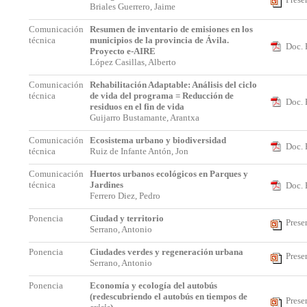
Briales Guerrero, Jaime
Comunicación
Resumen de inventario de emisiones en los
técnica
municipios de la provincia de Ávila.
Doc. 
Proyecto e-AIRE
López Casillas, Alberto
Comunicación
Rehabilitación Adaptable: Análisis del ciclo
técnica
de vida del programa = Reducción de
Doc. 
residuos en el fin de vida
Guijarro Bustamante, Arantxa
Comunicación
Ecosistema urbano y biodiversidad
Doc. 
técnica
Ruiz de Infante Antón, Jon
Comunicación
Huertos urbanos ecológicos en Parques y
técnica
Jardines
Doc. 
Ferrero Diez, Pedro
Ponencia
Ciudad y territorio
Prese
Serrano, Antonio
Ponencia
Ciudades verdes y regeneración urbana
Prese
Serrano, Antonio
Ponencia
Economía y ecología del autobús
(redescubriendo el autobús en tiempos de
Prese