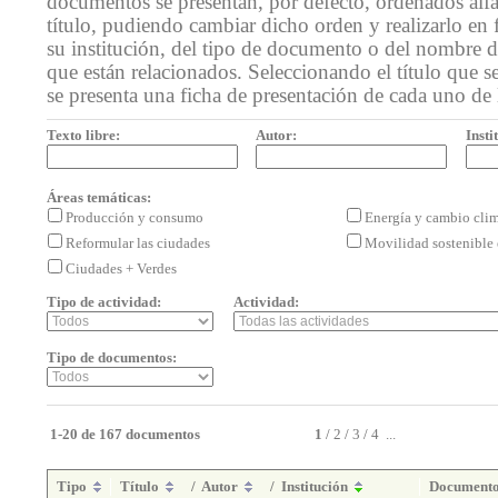
documentos se presentan, por defecto, ordenados alf
título, pudiendo cambiar dicho orden y realizarlo en 
su institución, del tipo de documento o del nombre de
que están relacionados. Seleccionando el título que se
se presenta una ficha de presentación de cada uno de
Texto libre:
Autor:
Insti
Áreas temáticas:
Producción y consumo
Energía y cambio cli
Reformular las ciudades
Movilidad sostenible 
Ciudades + Verdes
Tipo de actividad:
Actividad:
Tipo de documentos:
1-20 de 167 documentos
1
/
2
/
3
/
4
...
Tipo
Título
/
Autor
/
Institución
Document