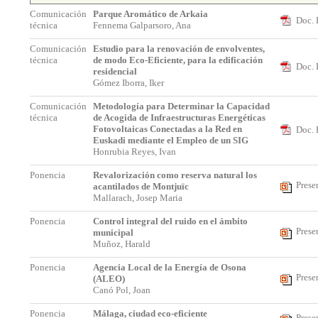
Comunicación
Parque Aromático de Arkaia
Doc. 
técnica
Fennema Galparsoro, Ana
Comunicación
Estudio para la renovación de envolventes,
técnica
de modo Eco-Eficiente, para la edificación
Doc. 
residencial
Gómez Iborra, Iker
Comunicación
Metodología para Determinar la Capacidad
técnica
de Acogida de Infraestructuras Energéticas
Fotovoltaicas Conectadas a la Red en
Doc. 
Euskadi mediante el Empleo de un SIG
Honrubia Reyes, Ivan
Ponencia
Revalorización como reserva natural los
Prese
acantilados de Montjuïc
Mallarach, Josep Maria
Ponencia
Control integral del ruido en el ámbito
Prese
municipal
Muñoz, Harald
Ponencia
Agencia Local de la Energía de Osona
Prese
(ALEO)
Canó Pol, Joan
Ponencia
Málaga, ciudad eco-eficiente
Prese