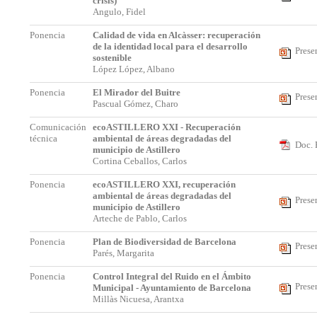
crisis)
Angulo, Fidel
Ponencia
Calidad de vida en Alcàsser: recuperación
de la identidad local para el desarrollo
Prese
sostenible
López López, Albano
Ponencia
El Mirador del Buitre
Prese
Pascual Gómez, Charo
Comunicación
ecoASTILLERO XXI - Recuperación
técnica
ambiental de áreas degradadas del
Doc. 
municipio de Astillero
Cortina Ceballos, Carlos
Ponencia
ecoASTILLERO XXI, recuperación
ambiental de áreas degradadas del
Prese
municipio de Astillero
Arteche de Pablo, Carlos
Ponencia
Plan de Biodiversidad de Barcelona
Prese
Parés, Margarita
Ponencia
Control Integral del Ruido en el Ámbito
Prese
Municipal - Ayuntamiento de Barcelona
Millàs Nicuesa, Arantxa