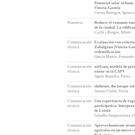
Potencial solar urbano.
Vitoria-Gasteiz
Useros Barrigon, Ignaci
Ponencia
Reducir el consumo ener
de la ciudad. La edifica
Cuchí i Burgos, Albert
Comunicación
Evaluación con criterio
técnica
Zabalgana (Vitoria-Gast
redensificación
García Martín, Fernand
Comunicación
airEsan, modelo de pred
técnica
ozono en la CAPV
Agirre Basurko, Elena
Comunicación
ekihouse, the basque so
técnica
Araujo Corral, Victor
Comunicación
Una experiencia de reg
técnica
participativa. Interpre
de Loiola
Grijalba Aseguinolaza, 
Comunicación
Aprovechamiento térmic
técnica
agrícolas en un nuevo 
Bed cónico