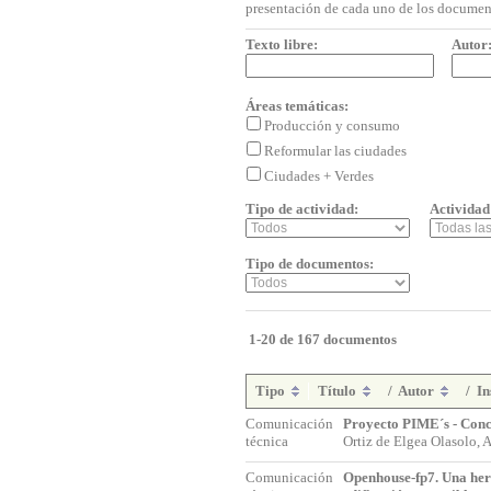
presentación de cada uno de los documen
Texto libre:
Autor
Áreas temáticas:
Producción y consumo
Reformular las ciudades
Ciudades + Verdes
Tipo de actividad:
Actividad
Tipo de documentos:
1-20 de 167 documentos
Tipo
Título
/
Autor
/
In
Comunicación
Proyecto PIME´s - Conc
técnica
Ortiz de Elgea Olasolo, 
Comunicación
Openhouse-fp7. Una her