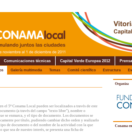
Comunicaciones técnicas
Capital Verde Europea 2012
Prens
os
Galería multimedia
Temas
Comité científico
Estructura
Ev
Organiza
n el 5º Conama Local pueden ser localizados a través de este
documento (a través del campo "texto libre"), nombre o
a que se enmarca, y el tipo de documento. Los documentos se
icamente por título, pudiendo cambiar dicho orden y realizarlo
l tipo de documento o del nombre de la actividad con la que
Conama en
o que sea de nuestro interés, se presenta una ficha de