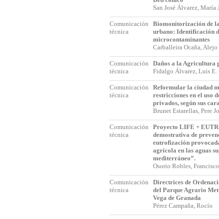
San José Álvarez, María
Comunicación
Biomonitorización de la
técnica
urbano: Identificación 
microcontaminantes
Carballeira Ocaña, Alej
Comunicación
Daños a la Agricultura 
técnica
Fidalgo Álvarez, Luis E
Comunicación
Reformular la ciudad m
técnica
restricciones en el uso d
privados, según sus cara
Brunet Estarellas, Pere 
Comunicación
Proyecto LIFE + EUT
técnica
demostrativa de prevenc
eutrofización provocad
agrícola en las aguas su
mediterráneo”.
Osorio Robles, Francis
Comunicación
Directrices de Ordenac
técnica
del Parque Agrario Met
Vega de Granada
Pérez Campaña, Rocío