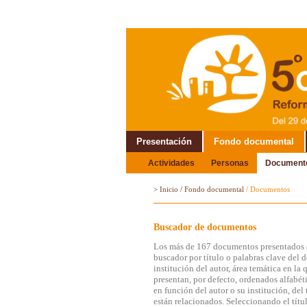
Presentación
Fondo documental
Actividades
Personas
Document
Alrededor del Encuentro
>
Inicio
/
Fondo documental
/
Documentos
Buscador de documentos
Los más de 167 documentos presentados e
buscador por título o palabras clave del 
institución del autor, área temática en l
presentan, por defecto, ordenados alfabét
en función del autor o su institución, de
están relacionados. Seleccionando el títul