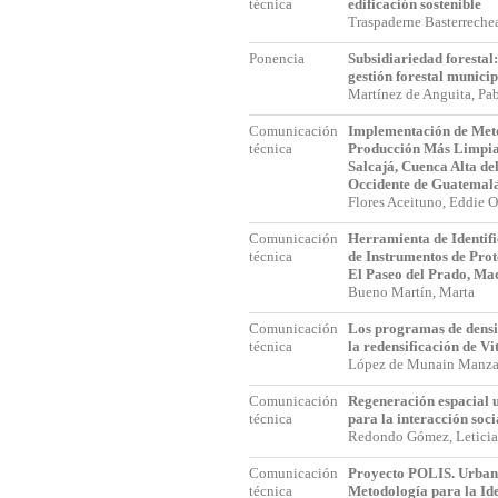
técnica
edificación sostenible
Traspaderne Basterrech
Ponencia
Subsidiariedad forestal:
gestión forestal munici
Martínez de Anguita, P
Comunicación
Implementación de Met
técnica
Producción Más Limpia 
Salcajá, Cuenca Alta de
Occidente de Guatemal
Flores Aceituno, Eddie
Comunicación
Herramienta de Identif
técnica
de Instrumentos de Prot
El Paseo del Prado, Ma
Bueno Martín, Marta
Comunicación
Los programas de densif
técnica
la redensificación de Vi
López de Munain Manza
Comunicación
Regeneración espacial 
técnica
para la interacción soci
Redondo Gómez, Letici
Comunicación
Proyecto POLIS. Urbani
técnica
Metodología para la Ide