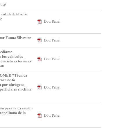
 José
 calidad del aire
de
Doc. Panel
o
por Fauna Silvestre
Doc. Panel
.
ediante
e los vehículos
Doc. Panel
cterísticas técnicas
Joan
ROMED “Técnica
ión de la
a por nitrógeno
Doc. Panel
perficiales en clima
co
ión para la Creación
ropolitano de la
Doc. Panel