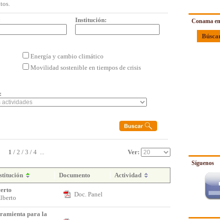
tos.
:
Institución:
Conama en
Búsca
Energía y cambio climático
Movilidad sostenible en tiempos de crisis
:
1
/
2
/
3
/
4
...
Ver:
Síguenos
stitución
Documento
Actividad
erto
Doc. Panel
Alberto
ramienta para la