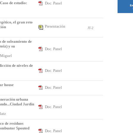
 Caso de estudio:
Doc. Panel
o
gético, el gran reto
Presentación
ción
JT-2
s de soleamiento de
eiz) y su
Doc. Panel
o Miguel
icción de niveles de
Doc. Panel
lar house
Doc. Panel
eneración urbana
tando...Ciudad Jardín
Doc. Panel
Olatz
o de residuos
combustor Spouted
Doc. Panel