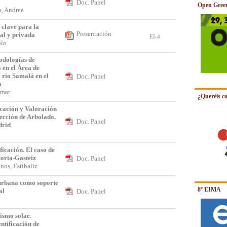
Doc. Panel
Open Gree
ea, Andrea
 clave para la
Presentación
pal y privada
EI-4
ablo
odologías de
en el Área de
l río Samalá en el
Doc. Panel
a
 Omar
¿Queréis co
icación y Valoración
ección de Arbolado.
Doc. Panel
drid
icación. El caso de
toria-Gasteiz
Doc. Panel
nos, Estibaliz
urbana como soporte
8º EIMA
al
Doc. Panel
a
smo solar.
ntificación de