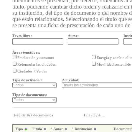
documentos se presentan, por defecto, ordenados alf
título, pudiendo cambiar dicho orden y realizarlo en 
su institución, del tipo de documento o del nombre de
que están relacionados. Seleccionando el título que se
se presenta una ficha de presentación de cada uno de
Texto libre:
Autor:
Insti
Áreas temáticas:
Producción y consumo
Energía y cambio cli
Reformular las ciudades
Movilidad sostenible 
Ciudades + Verdes
Tipo de actividad:
Actividad:
Tipo de documentos:
1-20 de 167 documentos
1
/
2
/
3
/
4
...
Tipo
Título
/
Autor
/
Institución
Document