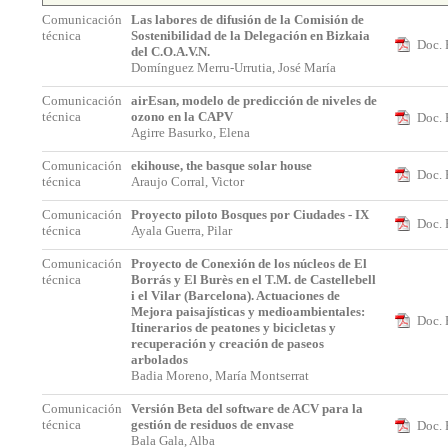
Comunicación
Las labores de difusión de la Comisión de
técnica
Sostenibilidad de la Delegación en Bizkaia
Doc. 
del C.O.A.V.N.
Domínguez Merru-Urrutia, José María
Comunicación
airEsan, modelo de predicción de niveles de
técnica
ozono en la CAPV
Doc. 
Agirre Basurko, Elena
Comunicación
ekihouse, the basque solar house
Doc. 
técnica
Araujo Corral, Victor
Comunicación
Proyecto piloto Bosques por Ciudades - IX
Doc. 
técnica
Ayala Guerra, Pilar
Comunicación
Proyecto de Conexión de los núcleos de El
técnica
Borrás y El Burès en el T.M. de Castellebell
i el Vilar (Barcelona). Actuaciones de
Mejora paisajísticas y medioambientales:
Doc. 
Itinerarios de peatones y bicicletas y
recuperación y creación de paseos
arbolados
Badia Moreno, María Montserrat
Comunicación
Versión Beta del software de ACV para la
técnica
gestión de residuos de envase
Doc. 
Bala Gala, Alba