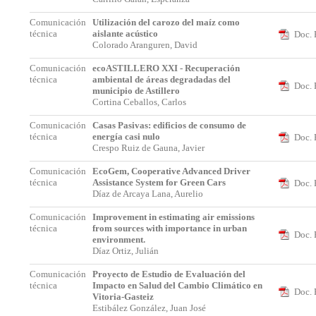
Comunicación
Utilización del carozo del maíz como
técnica
aislante acústico
Doc. 
Colorado Aranguren, David
Comunicación
ecoASTILLERO XXI - Recuperación
técnica
ambiental de áreas degradadas del
Doc. 
municipio de Astillero
Cortina Ceballos, Carlos
Comunicación
Casas Pasivas: edificios de consumo de
técnica
energía casi nulo
Doc. 
Crespo Ruiz de Gauna, Javier
Comunicación
EcoGem, Cooperative Advanced Driver
técnica
Assistance System for Green Cars
Doc. 
Díaz de Arcaya Lana, Aurelio
Comunicación
Improvement in estimating air emissions
técnica
from sources with importance in urban
Doc. 
environment.
Díaz Ortiz, Julián
Comunicación
Proyecto de Estudio de Evaluación del
técnica
Impacto en Salud del Cambio Climático en
Doc. 
Vitoria-Gasteiz
Estibález González, Juan José