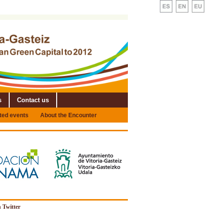
s
Contact us
ated events
About the Encounter
 Twitter