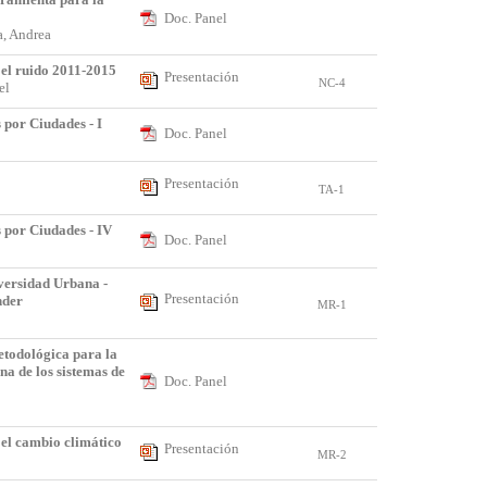
Doc. Panel
ea, Andrea
 el ruido 2011-2015
Presentación
NC-4
ael
 por Ciudades - I
Doc. Panel
Presentación
TA-1
 por Ciudades - IV
Doc. Panel
versidad Urbana -
Presentación
nder
MR-1
odológica para la
na de los sistemas de
Doc. Panel
 el cambio climático
Presentación
MR-2