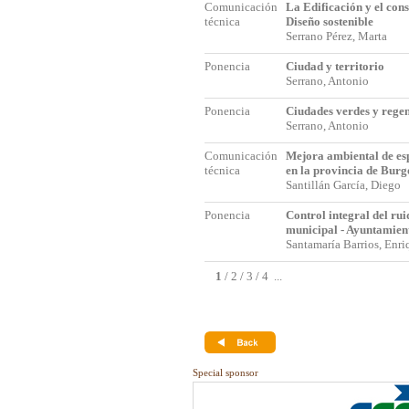
Comunicación
La Edificación y el con
técnica
Diseño sostenible
Serrano Pérez, Marta
Ponencia
Ciudad y territorio
Serrano, Antonio
Ponencia
Ciudades verdes y rege
Serrano, Antonio
Comunicación
Mejora ambiental de es
técnica
en la provincia de Burg
Santillán García, Diego
Ponencia
Control integral del rui
municipal - Ayuntamien
Santamaría Barrios, Enr
1
/
2
/
3
/
4
...
Special sponsor