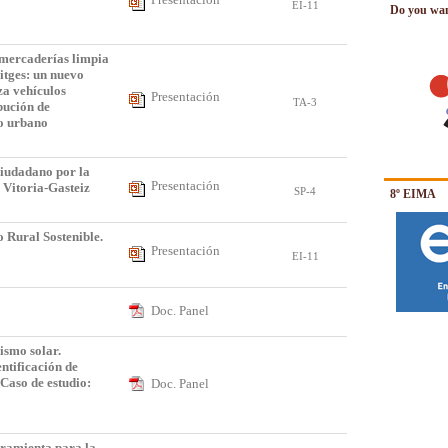
EI-11
Do you want
 mercaderías limpia
itges: un nuevo
za vehículos
Presentación
TA-3
ibución de
ro urbano
Ciudadano por la
Presentación
 Vitoria-Gasteiz
SP-4
8º EIMA
 Rural Sostenible.
Presentación
EI-11
Doc. Panel
smo solar.
ntificación de
 Caso de estudio:
Doc. Panel
o
ramienta para la