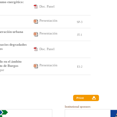
sumo energético:
Doc. Panel
Presentación
SP-3
neración urbana
Presentación
JT-1
pacios degradados
os
Doc. Panel
do en el ámbito
Presentación
to de Burgos
EI-2
ique
Institutional sponsors