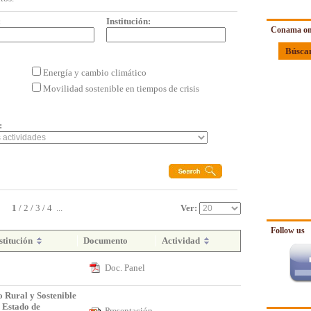
:
Institución:
Conama on
Búsca
Energía y cambio climático
Movilidad sostenible en tiempos de crisis
:
1
/
2
/
3
/
4
...
Ver:
Follow us
stitución
Documento
Actividad
Doc. Panel
 Rural y Sostenible
 Estado de
Presentación