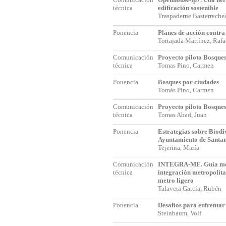
técnica
edificación sostenible
Traspaderne Basterrech
Ponencia
Planes de acción contra
Tortajada Martínez, Raf
Comunicación
Proyecto piloto Bosques
técnica
Tomas Pino, Carmen
Ponencia
Bosques por ciudades
Tomás Pino, Carmen
Comunicación
Proyecto piloto Bosques
técnica
Tomas Abad, Juan
Ponencia
Estrategias sobre Biodi
Ayuntamiento de Santa
Tejerina, María
Comunicación
INTEGRA-ME. Guía met
técnica
integración metropolita
metro ligero
Talavera García, Rubén
Ponencia
Desafíos para enfrentar
Steinbaum, Volf