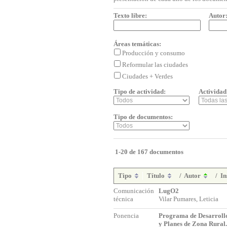
Texto libre:
Autor
Áreas temáticas:
Producción y consumo
Reformular las ciudades
Ciudades + Verdes
Tipo de actividad:
Actividad
Tipo de documentos:
1-20 de 167 documentos
Tipo
Título
/
Autor
/
In
Comunicación
LugO2
técnica
Vilar Pumares, Leticia
Ponencia
Programa de Desarrollo
y Planes de Zona Rural.