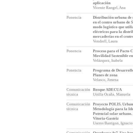
aplicación
Vicente Rangel, Ana
Ponencia
Distribución urbana de
en el centro urbano de S
modo logístico que utili
eléctricos para la distr
mercaderías en el cent
Vendrell, Laura
Ponencia
Proceso para el Pacto 
Movilidad Sostenible en
Velázquez, Isabela
Ponencia
Programa de Desarrollo
Planes de zona
Velasco, Jimena
Comunicación
Bosque ADECUA
técnica
Utrilla Ocaña, Manuela
Comunicación
Proyecto POLIS. Urbani
técnica
Metodología para la Ide
Potencial solar urbano.
Vitoria-Gasteiz
Useros Barrigon, Ignaci
Comunicación
Openhouse-fp7. Una her