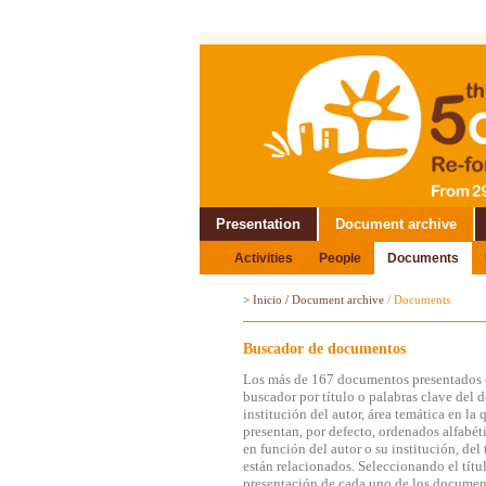
Presentation
Document archive
Activities
People
Documents
>
Inicio
/
Document archive
/
Documents
Buscador de documentos
Los más de 167 documentos presentados e
buscador por título o palabras clave del 
institución del autor, área temática en l
presentan, por defecto, ordenados alfabét
en función del autor o su institución, de
están relacionados. Seleccionando el títul
presentación de cada uno de los documen