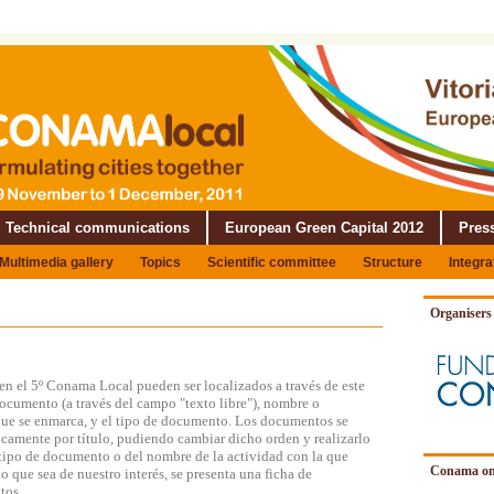
Technical communications
European Green Capital 2012
Pres
Multimedia gallery
Topics
Scientific committee
Structure
Integr
Organisers
n el 5º Conama Local pueden ser localizados a través de este
documento (a través del campo "texto libre"), nombre o
a que se enmarca, y el tipo de documento. Los documentos se
icamente por título, pudiendo cambiar dicho orden y realizarlo
l tipo de documento o del nombre de la actividad con la que
Conama on
o que sea de nuestro interés, se presenta una ficha de
tos.