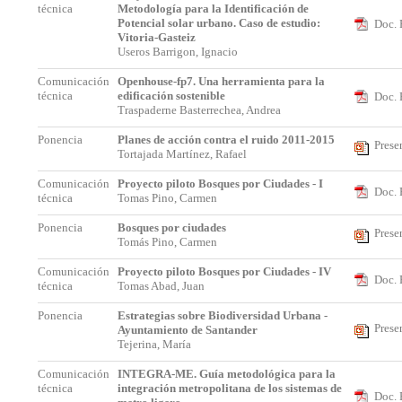
técnica
Metodología para la Identificación de
Potencial solar urbano. Caso de estudio:
Doc. 
Vitoria-Gasteiz
Useros Barrigon, Ignacio
Comunicación
Openhouse-fp7. Una herramienta para la
técnica
edificación sostenible
Doc. 
Traspaderne Basterrechea, Andrea
Ponencia
Planes de acción contra el ruido 2011-2015
Prese
Tortajada Martínez, Rafael
Comunicación
Proyecto piloto Bosques por Ciudades - I
Doc. 
técnica
Tomas Pino, Carmen
Ponencia
Bosques por ciudades
Prese
Tomás Pino, Carmen
Comunicación
Proyecto piloto Bosques por Ciudades - IV
Doc. 
técnica
Tomas Abad, Juan
Ponencia
Estrategias sobre Biodiversidad Urbana -
Prese
Ayuntamiento de Santander
Tejerina, María
Comunicación
INTEGRA-ME. Guía metodológica para la
técnica
integración metropolitana de los sistemas de
Doc. 