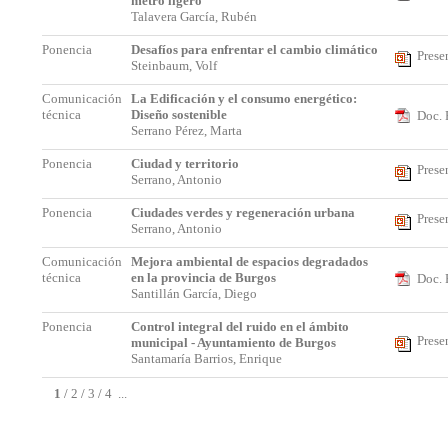
metro ligero
Talavera García, Rubén
Ponencia
Desafíos para enfrentar el cambio climático
Prese
Steinbaum, Volf
Comunicación
La Edificación y el consumo energético:
técnica
Diseño sostenible
Doc. 
Serrano Pérez, Marta
Ponencia
Ciudad y territorio
Prese
Serrano, Antonio
Ponencia
Ciudades verdes y regeneración urbana
Prese
Serrano, Antonio
Comunicación
Mejora ambiental de espacios degradados
técnica
en la provincia de Burgos
Doc. 
Santillán García, Diego
Ponencia
Control integral del ruido en el ámbito
Prese
municipal - Ayuntamiento de Burgos
Santamaría Barrios, Enrique
1
/
2
/
3
/
4
...