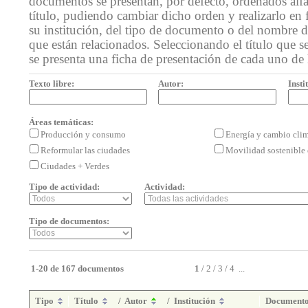
documentos se presentan, por defecto, ordenados alf
título, pudiendo cambiar dicho orden y realizarlo en 
su institución, del tipo de documento o del nombre de
que están relacionados. Seleccionando el título que se
se presenta una ficha de presentación de cada uno de
Texto libre:
Autor:
Insti
Áreas temáticas:
Producción y consumo
Energía y cambio cli
Reformular las ciudades
Movilidad sostenible 
Ciudades + Verdes
Tipo de actividad:
Actividad:
Tipo de documentos:
1-20 de 167 documentos
1
/
2
/
3
/
4
...
Tipo
Título
/
Autor
/
Institución
Document