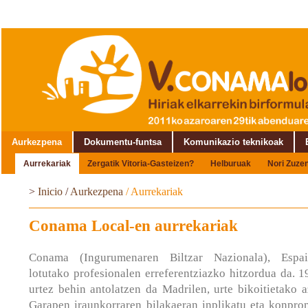
Aurkezpena
Dokumentu-funtsa
Komunikazio teknikoak
Aurrekariak
Zergatik Vitoria-Gasteizen?
Helburuak
Nori Zuze
>
Inicio
/
Aurkezpena
/
Aurrekariak
Conama Local-en aurrekariak
Conama (Ingurumenaren Biltzar Nazionala), Espain
lotutako profesionalen erreferentziazko hitzordua da. 19
urtez behin antolatzen da Madrilen, urte bikoitietako 
Garapen iraunkorraren bilakaeran inplikatu eta konprom