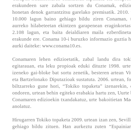
erakundeen sare zabala sortzen du Conamak, edizio
honetan denok garrantzitsu garelako premisatik. 2010. 
10.000 lagun baino gehiago bildu ziren Conaman, t
aurreko hilabeteetan ekintzen garapenean eraginkorta
2.108 lagun, eta baita deialdiaren maila ezberdine
erakunde ere. Conama 10-i buruzko informazio guztia 
aurki daiteke:
www.conama10.es
.
Conamaren lehen edizioetatik, zabal landu dira toki
egitarauan, eta leku propioak eduki dituzte 1998. urte
izeneko gai-bloke bat sortu zenetik, besteren artean V
eta Bartzelonako Diputazioak sustatuta. 2006. urtean, 
biltzarreko gune hori, “Tokiko topaketa” izenarekin,
ondoren, urtean behin egiteko erabakia hartu zen, Uurte 
Conamaren edizioekin txandakatuz, urte bakoitietan Mad
anolatuz.
Hirugarren Tokiko topaketa 2009. urtean izan zen, Sevill
gehiago bildu zituen. Han aurkeztu zuten “Espainia