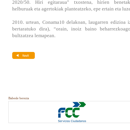
2020/50. Hiri egitaraua" txostena, hirien benetak
helburuak eta agertokiak planteatzeko, epe ertain eta luze
2010. urtean, Conama10 delakoan, laugarren edizioa 
bertaratuko dira), “orain, inoiz baino beharrezkoag
bultzatzea lemapean.
Babesle berezia