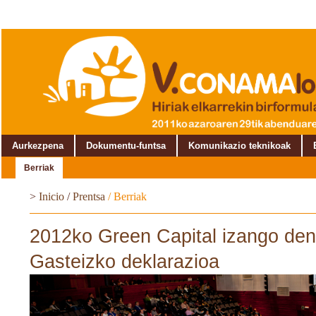
Aurkezpena
Dokumentu-funtsa
Komunikazio teknikoak
Berriak
>
Inicio
/
Prentsa
/
Berriak
2012ko Green Capital izango den 
Gasteizko deklarazioa