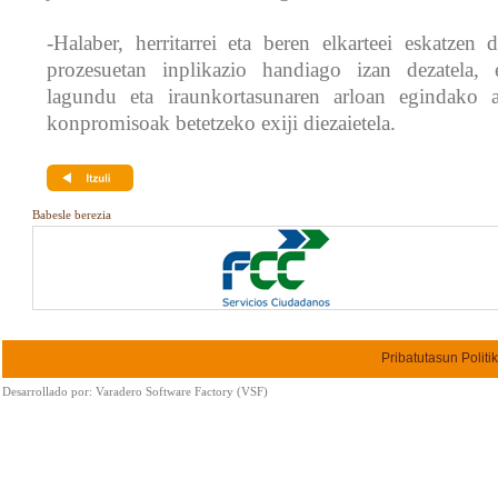
-Halaber, herritarrei eta beren elkarteei eskatzen 
prozesuetan inplikazio handiago izan dezatela, 
lagundu eta iraunkortasunaren arloan egindako 
konpromisoak betetzeko exiji diezaietela.
Babesle berezia
Pribatutasun Politi
Desarrollado por:
Varadero Software Factory (VSF)