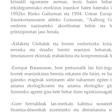
krisialdi egoeraren aurrean, inoiz baino beh
erkidegoentzako etorkizun iraunkor baten baterako 
1992ko Rioko Gailurrean eta 1994. Urtean Europa
Iraunkortasunaren aldeko Gutunean, “Aalborg Gu
ondoren nazioarteko akordioetan behin eta be
printzipioetan jaso bezala.
-Aldaketa Globalak eta horren ondoriozko krisi
erronka eta desafio berriei erantzun beharrak
irmotasunez ekintzak erabakitzea eta konpromisoak h
-Europar Batasunean, bost pertsonatik lau hiri-ingu
horrek erantzukizun berezia eskatzen die hiriei, ez 
gaineko eraginak sortzearen alde nabarmen egiten d
aztarna ekologikoaren eta aztarna ekologiko gl
funtsezko agente gisa bete behar duen eginkizunagat
-Gure herrialdeak lan-merkatu kaltetua sustatze
finantza-desorekak zuzentzeko eta aberastasuna s