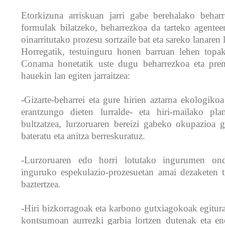
Etorkizuna arriskuan jarri gabe berehalako beharr
formulak bilatzeko, beharrezkoa da tarteko agenteen
oinarritutako prozesu sortzaile bat eta sareko lanaren 
Horregatik, testuinguru honen barruan lehen topa
Conama honetatik uste dugu beharrezkoa eta pre
hauekin lan egiten jarraitzea:
-Gizarte-beharrei eta gure hirien aztarna ekologiko
erantzungo dieten lurralde- eta hiri-mailako pla
bultzatzea, lurzoruaren bereizi gabeko okupazioa ga
bateratu eta anitza berreskuratuz.
-Lurzoruaren edo horri lotutako ingurumen ond
inguruko espekulazio-prozesuetan amai dezaketen t
baztertzea.
-Hiri bizkorragoak eta karbono gutxiagokoak egitura
kontsumoan aurrezki garbia lortzen dutenak eta ener