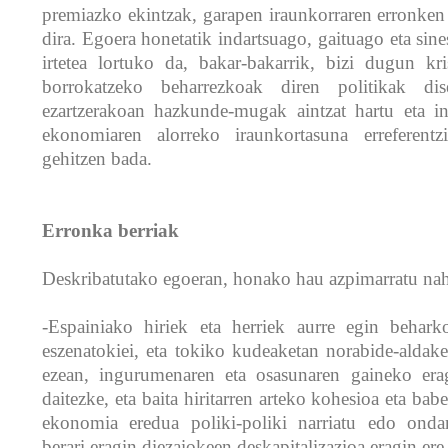
premiazko ekintzak, garapen iraunkorraren erronken 
dira. Egoera honetatik indartsuago, gaituago eta sin
irtetea lortuko da, bakar-bakarrik, bizi dugun kris
borrokatzeko beharrezkoak diren politikak dis
ezartzerakoan hazkunde-mugak aintzat hartu eta in
ekonomiaren alorreko iraunkortasuna erreferent
gehitzen bada.
Erronka berriak
Deskribatutako egoeran, honako hau azpimarratu na
-Espainiako hiriek eta herriek aurre egin behark
eszenatokiei, eta tokiko kudeaketan norabide-aldake
ezean, ingurumenaren eta osasunaren gaineko erag
daitezke, eta baita hiritarren arteko kohesioa eta babe
ekonomia eredua poliki-poliki narriatu edo ondar
berari eragin diezaiokeen deskapitalizazioa eragin ere