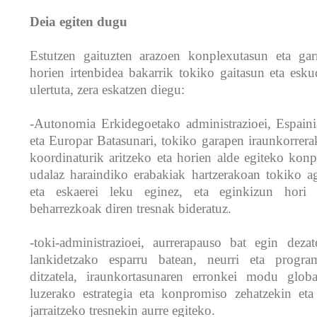
Deia egiten dugu
Estutzen gaituzten arazoen konplexutasun eta garr
horien irtenbidea bakarrik tokiko gaitasun eta esku
ulertuta, zera eskatzen diegu:
-Autonomia Erkidegoetako administrazioei, Espaini
eta Europar Batasunari, tokiko garapen iraunkorrera
koordinaturik aritzeko eta horien alde egiteko konp
udalaz haraindiko erabakiak hartzerakoan tokiko a
eta eskaerei leku eginez, eta eginkizun hori 
beharrezkoak diren tresnak bideratuz.
-toki-administrazioei, aurrerapauso bat egin dezat
lankidetzako esparru batean, neurri eta progra
ditzatela, iraunkortasunaren erronkei modu globa
luzerako estrategia eta konpromiso zehatzekin eta
jarraitzeko tresnekin aurre egiteko.