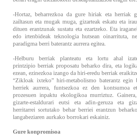
-Hortaz, beharrezkoa da gure hiriak eta herriak ga
zailtasun eta mugak muga, gizarteak eskatu eta irau
dituen erantzunak sustatu eta ezartzeko. Eta iragan
edo irtenbideak teknologia hutsean oinarrituta, n
paradigma berri baterantz aurrera egitea.
-Helburu berriak planteatu eta lortu ahal izate
printzipio berriak proposatu beharko dira, eta logika
ezean, ezinezkoa izango da hiri-eredu berriak eraikitz
“Zikloak ixteko” hiri-metabolismo baterantz egin 
herriek aurrera, funtsezkoa ez den kontsumoa eta
prozesuen inpaktu ekologikoa murriztuz. Gainera, 
gizarte-estaldurari eutsi eta adin-geruza eta giz
herritarrei sortutako behar berriei erantzun beharko
langabeziaren aurkako borrokari eskainiz.
Gure konpromisoa