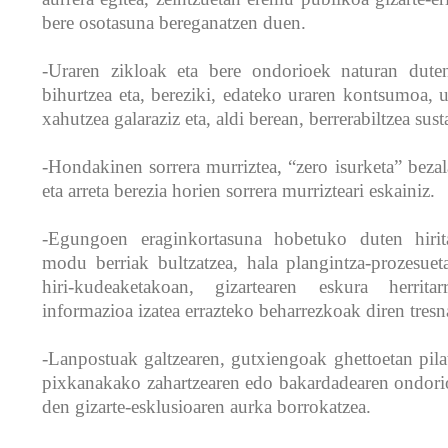
bere osotasuna bereganatzen duen.
-Uraren zikloak eta bere ondorioek naturan dute
bihurtzea eta, bereziki, edateko uraren kontsumoa, 
xahutzea galaraziz eta, aldi berean, berrerabiltzea sust
-Hondakinen sorrera murriztea, “zero isurketa” beza
eta arreta berezia horien sorrera murrizteari eskainiz.
-Egungoen eraginkortasuna hobetuko duten hirita
modu berriak bultzatzea, hala plangintza-prozesueta
hiri-kudeaketakoan, gizartearen eskura herrita
informazioa izatea errazteko beharrezkoak diren tresna
-Lanpostuak galtzearen, gutxiengoak ghettoetan pilat
pixkanakako zahartzearen edo bakardadearen ondori
den gizarte-esklusioaren aurka borrokatzea.