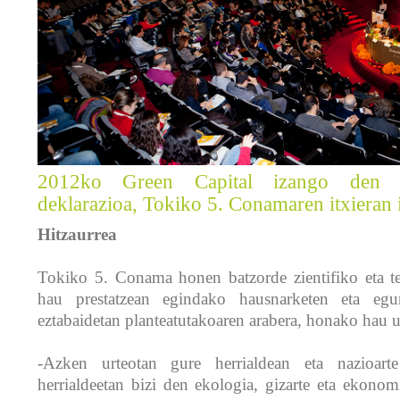
2012ko Green Capital izango den Vi
deklarazioa, Tokiko 5. Conamaren itxieran i
Hitzaurrea
Tokiko 5. Conama honen batzorde zientifiko eta te
hau prestatzean egindako hausnarketen eta eg
eztabaidetan planteatutakoaren arabera, honako hau 
-Azken urteotan gure herrialdean eta nazioart
herrialdeetan bizi den ekologia, gizarte eta ekonom