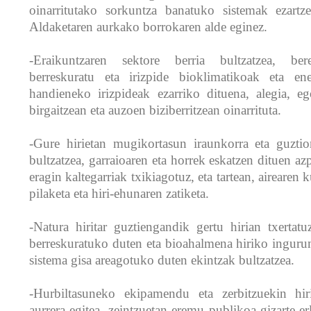
oinarritutako sorkuntza banatuko sistemak ezartz
Aldaketaren aurkako borrokaren alde eginez.
-Eraikuntzaren sektore berria bultzatzea, bere
berreskuratu eta irizpide bioklimatikoak eta ener
handieneko irizpideak ezarriko dituena, alegia, e
birgaitzean eta auzoen biziberritzean oinarrituta.
-Gure hirietan mugikortasun iraunkorra eta guztion
bultzatzea, garraioaren eta horrek eskatzen dituen a
eragin kaltegarriak txikiagotuz, eta tartean, airearen k
pilaketa eta hiri-ehunaren zatiketa.
-Natura hiritar guztiengandik gertu hirian txertatuz,
berreskuratuko duten eta bioahalmena hiriko inguru
sistema gisa areagotuko duten ekintzak bultzatzea.
-Hurbiltasuneko ekipamendu eta zerbitzuekin hir
aurrera egitea, zeintzuetan eremu publikoa gizarte-e