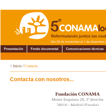
Presentación
Fondo documental
Comunicaciones técnicas
>
Inicio
/
Contacta
Contacta con nosotros...
Fundación CONAMA
Monte Esquinza 28, 3º derecha
28010 - Madrid (España)