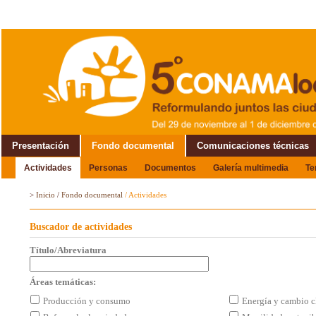
Presentación
Fondo documental
Comunicaciones técnicas
Actividades
Personas
Documentos
Galería multimedia
T
Alrededor del Encuentro
>
Inicio
/
Fondo documental
/
Actividades
Buscador de actividades
Título/Abreviatura
Áreas temáticas:
Producción y consumo
Energía y cambio c