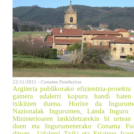
22/11/2011 - Conama Fundazioa
Argiteria publikorako efizientzia-proiektu 
gainera udalerri kopuru handi baten 
txikitzen duena. Horixe da Ingurum
Nazionalak Ingurumen, Landa Inguru e
Ministerioaren lankidetzarekin bi urtean
duen eta Ingurumenerako Conama Fun
dituen Udalerri Txiki eta Ertainen Irau