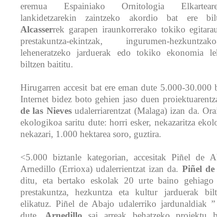
eremua Espainiako Ornitologia Elkartear
lankidetzarekin zaintzeko akordio bat ere bi
Alcasser
rek garapen iraunkorrerako tokiko egitarau
prestakuntza-ekintzak, ingurumen-hezkuntz
leheneratzeko jarduerak edo tokiko ekonomia le
biltzen baititu.
Hirugarren accesit bat ere eman dute 5.000-30.000 b
Internet bidez boto gehien jaso duen proiektuarentza
de las Nieves
udalerriarentzat (Malaga) izan da. Or
ekologikoa saritu dute: horri esker, nekazaritza eko
nekazari, 1.000 hektarea soro, guztira.
<5.000 biztanle kategorian, accesitak Piñel de Ab
Arnedillo (Errioxa) udalerrientzat izan da.
Piñel de
ditu, eta bertako eskolak 20 urte baino gehiago d
prestakuntza, hezkuntza eta kultur jarduerak bil
elikatuz. Piñel de Abajo udalerriko jardunaldiak ” 
dute.
Arnedillo
sai arreak behatzeko proiektu ba