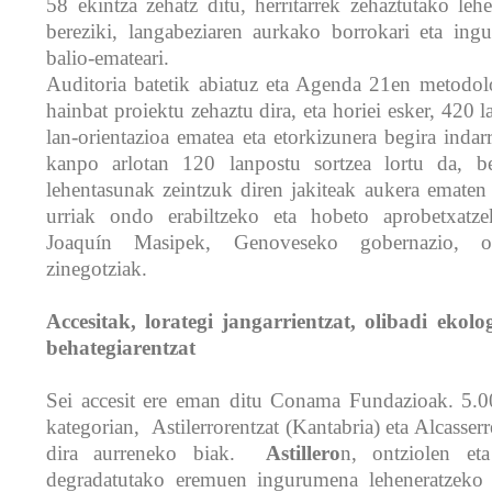
58 ekintza zehatz ditu, herritarrek zehaztutako leh
bereziki, langabeziaren aurkako borrokari eta ing
balio-emateari.
Auditoria batetik abiatuz eta Agenda 21en metodolo
hainbat proiektu zehaztu dira, eta horiei esker, 420 l
lan-orientazioa ematea eta etorkizunera begira indar
kanpo arlotan 120 lanpostu sortzea lortu da, be
lehentasunak zeintzuk diren jakiteak aukera ematen
urriak ondo erabiltzeko eta hobeto aprobetxatz
Joaquín Masipek, Genoveseko gobernazio, o
zinegotziak.
Accesitak, lorategi jangarrientzat, olibadi ekolo
behategiarentzat
Sei accesit ere eman ditu Conama Fundazioak. 5.0
kategorian, Astilerrorentzat (Kantabria) eta Alcasserr
dira aurreneko biak.
Astillero
n, ontziolen et
degradatutako eremuen ingurumena leheneratzeko p