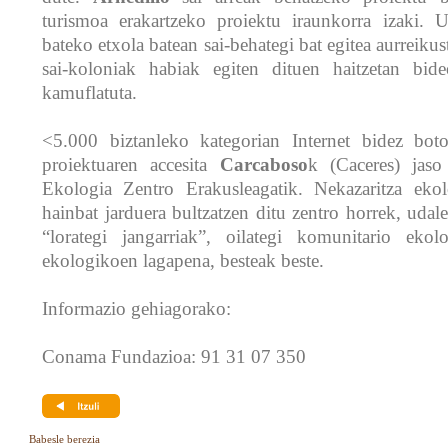
turismoa erakartzeko proiektu iraunkorra izaki. U
bateko etxola batean sai-behategi bat egitea aurreikus
sai-koloniak habiak egiten dituen haitzetan bide
kamuflatuta.
<5.000 biztanleko kategorian Internet bidez bot
proiektuaren accesita
Carcaboso
k (Caceres) jaso
Ekologia Zentro Erakusleagatik. Nekazaritza ekol
hainbat jarduera bultzatzen ditu zentro horrek, uda
“lorategi jangarriak”, oilategi komunitario eko
ekologikoen lagapena, besteak beste.
Informazio gehiagorako:
Conama Fundazioa: 91 31 07 350
Babesle berezia