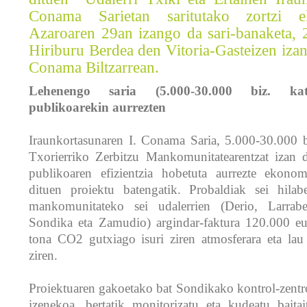
Conama Sarietan saritutako zortzi e
Azaroaren 29an izango da sari-banaketa,
Hiriburu Berdea den Vitoria-Gasteizen iza
Conama Biltzarrean.
Lehenengo saria (5.000-30.000 biz. kate
publikoarekin aurrezten
Iraunkortasunaren I. Conama Saria, 5.000-30.000 b
Txorierriko Zerbitzu Mankomunitatearentzat izan da
publikoaren efizientzia hobetuta aurrezte ekono
dituen proiektu batengatik. Probaldiak sei hilab
mankomunitateko sei udalerrien (Derio, Larrab
Sondika eta Zamudio) argindar-faktura 120.000 e
tona CO2 gutxiago isuri ziren atmosferara eta lau
ziren.
Proiektuaren gakoetako bat Sondikako kontrol-zentr
izenekoa, bertatik monitorizatu eta kudeatu baitai