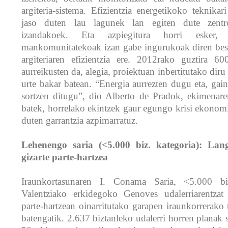
argiteria-sistema. Efizientzia energetikoko teknikar
jaso duten lau lagunek lan egiten dute zentr
izandakoek. Eta azpiegitura horri esker
mankomunitatekoak izan gabe ingurukoak diren best
argiteriaren efizientzia ere. 2012rako guztira 60
aurreikusten da, alegia, proiektuan inbertitutako diru
urte bakar batean. “Energia aurrezten dugu eta, gai
sortzen ditugu”, dio Alberto de Pradok, ekimenare
batek, horrelako ekintzek gaur egungo krisi ekonom
duten garrantzia azpimarratuz.
Lehenengo saria (<5.000 biz. kategoria): Lan
gizarte parte-hartzea
Iraunkortasunaren I. Conama Saria, <5.000 biz
Valentziako erkidegoko Genoves udalerriarentzat 
parte-hartzean oinarritutako garapen iraunkorrerako
batengatik. 2.637 biztanleko udalerri horren planak se