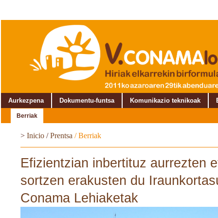
Aurkezpena
Dokumentu-funtsa
Komunikazio teknikoak
Berriak
>
Inicio
/
Prentsa
/
Berriak
Efizientzian inbertituz aurrezten e
sortzen erakusten du Iraunkortas
Conama Lehiaketak