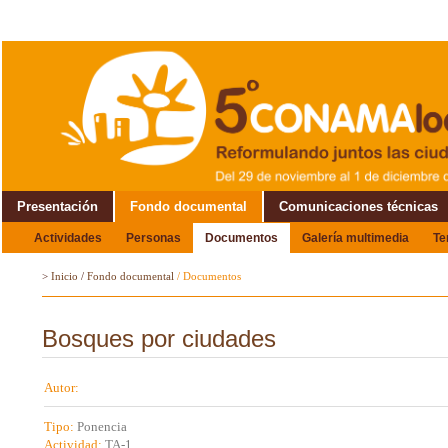
Presentación
Fondo documental
Comunicaciones técnicas
Actividades
Personas
Documentos
Galería multimedia
T
Alrededor del Encuentro
>
Inicio
/
Fondo documental
/
Documentos
Bosques por ciudades
Autor:
Tipo:
Ponencia
Actividad:
TA-1