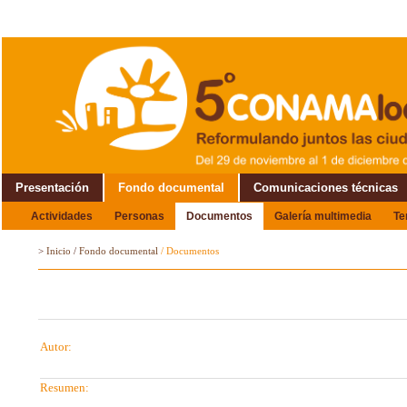
Presentación
Fondo documental
Comunicaciones técnicas
Actividades
Personas
Documentos
Galería multimedia
T
Alrededor del Encuentro
>
Inicio
/
Fondo documental
/
Documentos
Autor:
Resumen: