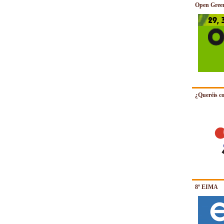
Open Gree
¿Queréis co
8º EIMA