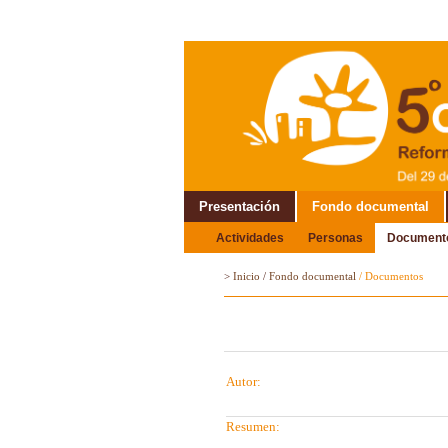
Presentación
Fondo documental
Actividades
Personas
Document
Alrededor del Encuentro
>
Inicio
/
Fondo documental
/
Documentos
Autor:
Resumen: