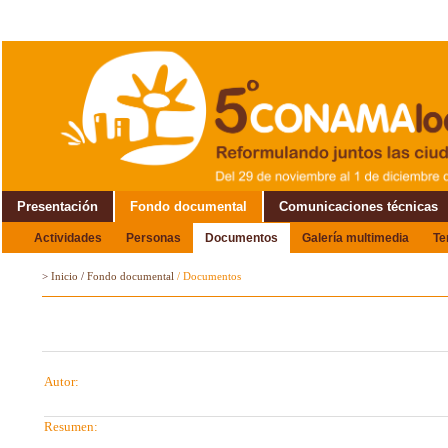
Presentación
Fondo documental
Comunicaciones técnicas
Actividades
Personas
Documentos
Galería multimedia
T
Alrededor del Encuentro
>
Inicio
/
Fondo documental
/
Documentos
Autor:
Resumen: