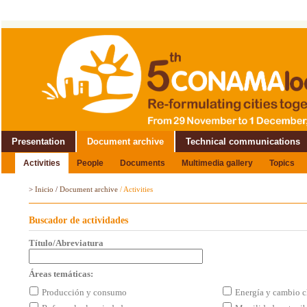
Presentation
Document archive
Technical communications
Activities
People
Documents
Multimedia gallery
Topics
>
Inicio
/
Document archive
/
Activities
Buscador de actividades
Título/Abreviatura
Áreas temáticas:
Producción y consumo
Energía y cambio c