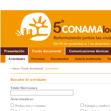
Presentación
Fondo documental
Comunicaciones técnicas
Actividades
Personas
Documentos
Galería multimedia
T
Alrededor del Encuentro
>
Inicio
/
Fondo documental
/
Actividades
Buscador de actividades
Título/Abreviatura
Áreas temáticas:
Producción y consumo
Energía y cambio c