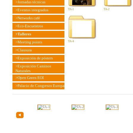
>Jornadas técnicas
TA-1
TA-2
>Eventos integrados
>Networks café
>Eco-Encuentros
>Talleres
TA-4
>Meeting points
>Clausura
>Exposición de pósters
>Exposición Caminos
Naturales
>Open Green EOI
>Palacio de Congresos Europa