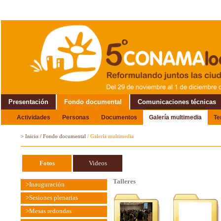
Presentación
Fondo documental
Comunicaciones técnicas
Actividades
Personas
Documentos
Galería multimedia
T
Alrededor del Encuentro
>
Inicio
/
Fondo documental
/
Galería multimedia
Fotos
Videos
Talleres
>Inauguración
>Sesiones plenarias
>Mesas redondas