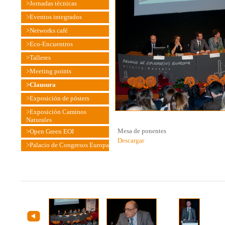
>Jornadas técnicas
>Eventos integrados
>Networks café
>Eco-Encuentros
>Talleres
>Meeting points
>Clausura
>Exposición de pósters
>Exposición Caminos
Naturales
Mesa de ponentes
>Open Green EOI
Descargar
>Palacio de Congresos Europa