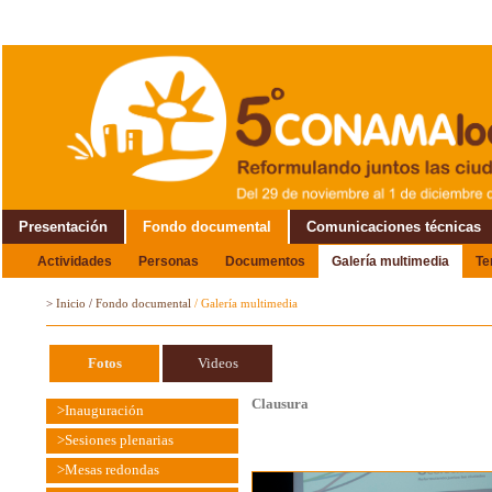
Presentación
Fondo documental
Comunicaciones técnicas
Actividades
Personas
Documentos
Galería multimedia
T
Alrededor del Encuentro
>
Inicio
/
Fondo documental
/
Galería multimedia
Fotos
Videos
Clausura
>Inauguración
>Sesiones plenarias
>Mesas redondas