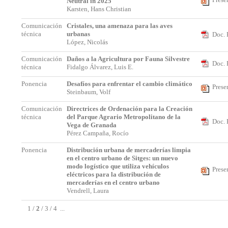
Neutral in 2025
Karsten, Hans Christian
Comunicación
Cristales, una amenaza para las aves
técnica
urbanas
Doc. 
López, Nicolás
Comunicación
Daños a la Agricultura por Fauna Silvestre
Doc. 
técnica
Fidalgo Álvarez, Luis E.
Ponencia
Desafíos para enfrentar el cambio climático
Prese
Steinbaum, Volf
Comunicación
Directrices de Ordenación para la Creación
técnica
del Parque Agrario Metropolitano de la
Doc. 
Vega de Granada
Pérez Campaña, Rocío
Ponencia
Distribución urbana de mercaderías limpia
en el centro urbano de Sitges: un nuevo
modo logístico que utiliza vehículos
Prese
eléctricos para la distribución de
mercaderías en el centro urbano
Vendrell, Laura
1
/
2
/
3
/
4
...