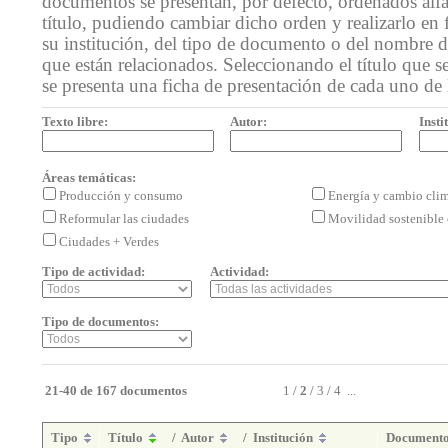
documentos se presentan, por defecto, ordenados alf
título, pudiendo cambiar dicho orden y realizarlo en 
su institución, del tipo de documento o del nombre de
que están relacionados. Seleccionando el título que se
se presenta una ficha de presentación de cada uno de
Texto libre:
Autor:
Insti
Áreas temáticas:
Producción y consumo
Energía y cambio cli
Reformular las ciudades
Movilidad sostenible 
Ciudades + Verdes
Tipo de actividad:
Actividad:
Tipo de documentos:
21-40 de 167 documentos
1
/
2
/
3
/
4
...
Tipo
Título
/
Autor
/
Institución
Document