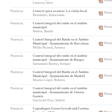
Prese
Larrucea, Aitor
Ponencia
Conocer para avanzar. La visión local
Prese
Hernández, Inmaculada
Ponencia
Control integral del ruido en el ámbito
Prese
municipal
Muñoz, Harald
Ponencia
Control Integral del Ruido en el Ámbito
Prese
Municipal - Ayuntamiento de Barcelona
Millàs Nicuesa, Arantxa
Ponencia
Control integral del ruido en el ámbito
Prese
municipal - Ayuntamiento de Burgos
Santamaría Barrios, Enrique
Ponencia
Control Integral del Ruido en el Ámbito
Prese
Municipal - Ayuntamiento de Madrid
Moreno López, Roberto
Ponencia
Control integral del ruido en el ámbito
municipal - Ayuntamiento de Vitoria-
Prese
Gasteiz
García del Pozo, Isidoro
Ponencia
Copenhagen Green Growth and Carbon
Prese