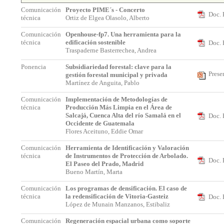
Comunicación
Proyecto PIME´s - Concerto
Doc. 
técnica
Ortiz de Elgea Olasolo, Alberto
Comunicación
Openhouse-fp7. Una herramienta para la
técnica
edificación sostenible
Doc. 
Traspaderne Basterrechea, Andrea
Ponencia
Subsidiariedad forestal: clave para la
Prese
gestión forestal municipal y privada
Martínez de Anguita, Pablo
Comunicación
Implementación de Metodologías de
técnica
Producción Más Limpia en el Área de
Salcajá, Cuenca Alta del río Samalá en el
Doc. 
Occidente de Guatemala
Flores Aceituno, Eddie Omar
Comunicación
Herramienta de Identificación y Valoración
técnica
de Instrumentos de Protección de Arbolado.
Doc. 
El Paseo del Prado, Madrid
Bueno Martín, Marta
Comunicación
Los programas de densificación. El caso de
técnica
la redensificación de Vitoria-Gasteiz
Doc. 
López de Munain Manzanos, Estibaliz
Comunicación
Regeneración espacial urbana como soporte