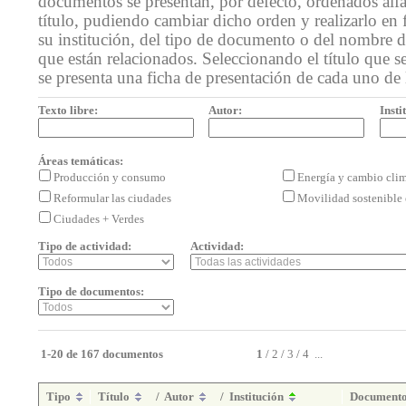
documentos se presentan, por defecto, ordenados alf
título, pudiendo cambiar dicho orden y realizarlo en 
su institución, del tipo de documento o del nombre de
que están relacionados. Seleccionando el título que se
se presenta una ficha de presentación de cada uno de
Texto libre:
Autor:
Insti
Áreas temáticas:
Producción y consumo
Energía y cambio cli
Reformular las ciudades
Movilidad sostenible 
Ciudades + Verdes
Tipo de actividad:
Actividad:
Tipo de documentos:
1-20 de 167 documentos
1
/
2
/
3
/
4
...
Tipo
Título
/
Autor
/
Institución
Document