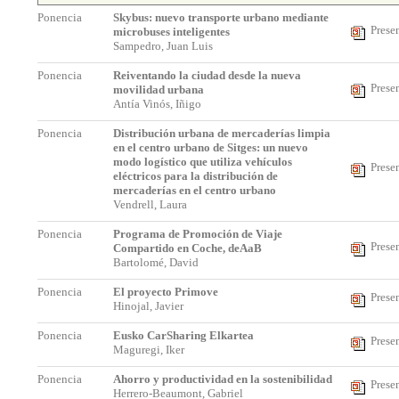
Ponencia
Skybus: nuevo transporte urbano mediante
Prese
microbuses inteligentes
Sampedro, Juan Luis
Ponencia
Reiventando la ciudad desde la nueva
Prese
movilidad urbana
Antía Vinós, Iñigo
Ponencia
Distribución urbana de mercaderías limpia
en el centro urbano de Sitges: un nuevo
modo logístico que utiliza vehículos
Prese
eléctricos para la distribución de
mercaderías en el centro urbano
Vendrell, Laura
Ponencia
Programa de Promoción de Viaje
Prese
Compartido en Coche, deAaB
Bartolomé, David
Ponencia
El proyecto Primove
Prese
Hinojal, Javier
Ponencia
Eusko CarSharing Elkartea
Prese
Maguregi, Iker
Ponencia
Ahorro y productividad en la sostenibilidad
Prese
Herrero-Beaumont, Gabriel