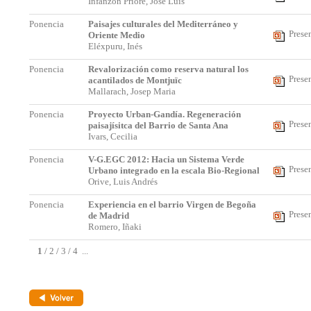
Infanzon Priore, Jose Luis
Ponencia
Paisajes culturales del Mediterráneo y
Prese
Oriente Medio
Eléxpuru, Inés
Ponencia
Revalorización como reserva natural los
Prese
acantilados de Montjuïc
Mallarach, Josep Maria
Ponencia
Proyecto Urban-Gandía. Regeneración
Prese
paisajísitca del Barrio de Santa Ana
Ivars, Cecilia
Ponencia
V-G.EGC 2012: Hacia un Sistema Verde
Prese
Urbano integrado en la escala Bio-Regional
Orive, Luis Andrés
Ponencia
Experiencia en el barrio Virgen de Begoña
Prese
de Madrid
Romero, Iñaki
1
/
2
/
3
/
4
...