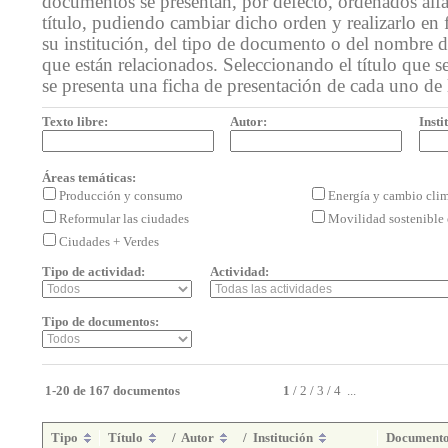
documentos se presentan, por defecto, ordenados alf
título, pudiendo cambiar dicho orden y realizarlo en 
su institución, del tipo de documento o del nombre de
que están relacionados. Seleccionando el título que se
se presenta una ficha de presentación de cada uno de
Texto libre:
Autor:
Insti
Áreas temáticas:
Producción y consumo
Energía y cambio cli
Reformular las ciudades
Movilidad sostenible 
Ciudades + Verdes
Tipo de actividad:
Actividad:
Tipo de documentos:
1-20 de 167 documentos
1
/
2
/
3
/
4
...
Tipo
Título
/
Autor
/
Institución
Document