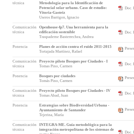
técnica
Metodología para la Identificación de
Potencial solar urbano. Caso de estudio:
Doc. 
Vitoria-Gasteiz
Useros Barrigon, Ignacio
Comunicación
Openhouse-fp7. Una herramienta para la
técnica
edificación sostenible
Doc. 
Traspaderne Basterrechea, Andrea
Ponencia
Planes de acción contra el ruido 2011-2015
Prese
Tortajada Martínez, Rafael
Comunicación
Proyecto piloto Bosques por Ciudades - I
Doc. 
técnica
Tomas Pino, Carmen
Ponencia
Bosques por ciudades
Prese
Tomás Pino, Carmen
Comunicación
Proyecto piloto Bosques por Ciudades - IV
Doc. 
técnica
Tomas Abad, Juan
Ponencia
Estrategias sobre Biodiversidad Urbana -
Prese
Ayuntamiento de Santander
Tejerina, María
Comunicación
INTEGRA-ME. Guía metodológica para la
técnica
integración metropolitana de los sistemas de
Doc. 