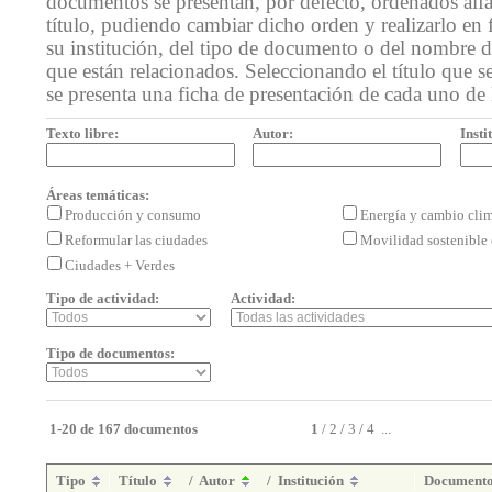
documentos se presentan, por defecto, ordenados alf
título, pudiendo cambiar dicho orden y realizarlo en 
su institución, del tipo de documento o del nombre de
que están relacionados. Seleccionando el título que se
se presenta una ficha de presentación de cada uno de
Texto libre:
Autor:
Insti
Áreas temáticas:
Producción y consumo
Energía y cambio cli
Reformular las ciudades
Movilidad sostenible 
Ciudades + Verdes
Tipo de actividad:
Actividad:
Tipo de documentos:
1-20 de 167 documentos
1
/
2
/
3
/
4
...
Tipo
Título
/
Autor
/
Institución
Document