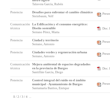
metro ligero
Talavera García, Rubén
Ponencia
Desafíos para enfrentar el cambio climático
Prese
Steinbaum, Volf
Comunicación
La Edificación y el consumo energético:
técnica
Diseño sostenible
Doc. 
Serrano Pérez, Marta
Ponencia
Ciudad y territorio
Prese
Serrano, Antonio
Ponencia
Ciudades verdes y regeneración urbana
Prese
Serrano, Antonio
Comunicación
Mejora ambiental de espacios degradados
técnica
en la provincia de Burgos
Doc. 
Santillán García, Diego
Ponencia
Control integral del ruido en el ámbito
Prese
municipal - Ayuntamiento de Burgos
Santamaría Barrios, Enrique
1
/
2
/
3
/
4
...